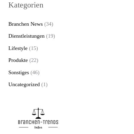
c
Kategorien
h
e
Branchen News
(34)
n
Dienstleistungen
(19)
n
Lifestyle
(15)
a
Produkte
(22)
c
Sonstiges
(46)
h
Uncategorized
(1)
: