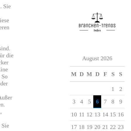
. Sie
iese
eren
sind.
ür die
August 2026
cker
Eine
M
D
M
D
F
S
S
. So
oder
1
2
 Außer
3
4
5
6
7
8
9
n.
,
10
11
12
13
14
15
16
 Sie
17
18
19
20
21
22
23