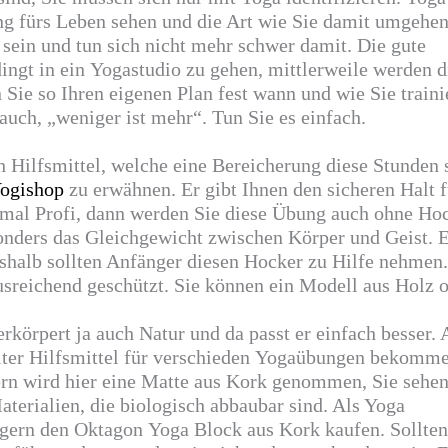
g fürs Leben sehen und die Art wie Sie damit umgehen
sein und tun sich nicht mehr schwer damit. Die gute
ingt in ein
Yogastudio
zu gehen, mittlerweile werden d
Sie so Ihren eigenen Plan fest wann und wie Sie traini
auch, „weniger ist mehr“. Tun Sie es einfach.
 Hilfsmittel, welche eine Bereicherung diese Stunden 
ogishop
zu erwähnen. Er gibt Ihnen den sicheren Halt f
tmal
Profi, dann werden Sie diese Übung auch ohne Ho
sonders das Gleichgewicht zwischen Körper und Geist. 
eshalb sollten Anfänger diesen Hocker zu Hilfe nehmen
sreichend geschützt. Sie können ein Modell aus Holz 
rkörpert ja auch Natur und da passt er einfach besser.
er Hilfsmittel für verschieden
Yogaübungen
bekomme
ern wird hier eine Matte aus Kork genommen, Sie sehen
Materialien, die biologisch abbaubar sind. Als Yoga
 gern den
Oktagon
Yoga Block aus Kork kaufen. Sollten