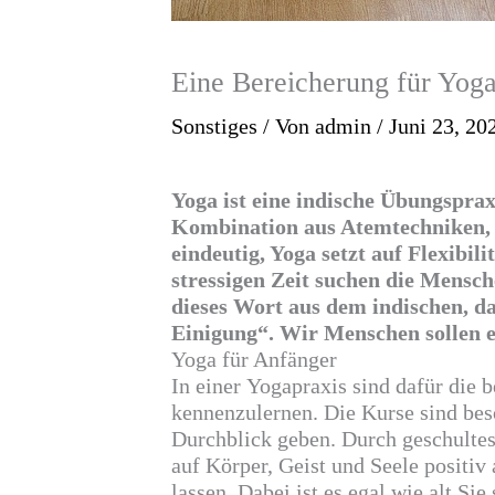
Eine Bereicherung für Yog
Sonstiges
/ Von
admin
/
Juni 23, 20
Yoga ist eine indische
Übungsprax
Kombination aus Atemtechniken
eindeutig, Yoga setzt auf Flexibil
stressigen Zeit suchen die Mensc
dieses Wort aus dem indischen, d
Einigung“. Wir Menschen sollen e
Yoga für Anfänger
In einer
Yogapraxis
sind dafür die b
kennenzulernen. Die Kurse sind bes
Durchblick geben. Durch geschultes 
auf Körper, Geist und Seele positiv
lassen. Dabei ist es egal wie alt Si