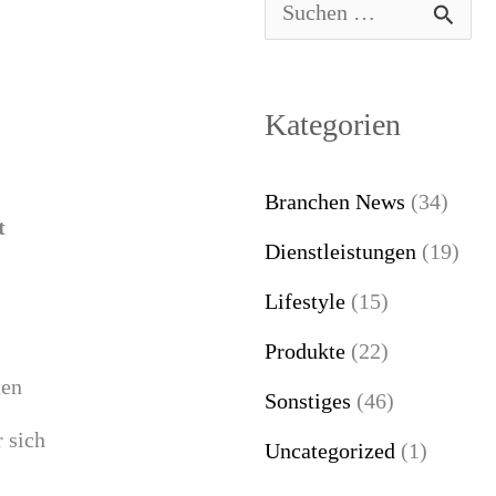
S
u
c
Kategorien
h
e
Branchen News
(34)
t
n
Dienstleistungen
(19)
n
Lifestyle
(15)
a
Produkte
(22)
c
ten
Sonstiges
(46)
h
 sich
Uncategorized
(1)
: