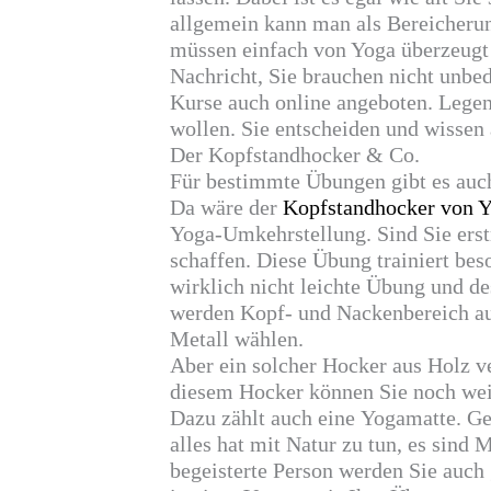
allgemein kann man als Bereicherun
müssen einfach von Yoga überzeugt 
Nachricht, Sie brauchen nicht unbed
Kurse auch online angeboten. Legen 
wollen. Sie entscheiden und wissen 
Der
Kopfstandhocker
& Co.
Für bestimmte Übungen gibt es auch
Da wäre der
Kopfstandhocker
von Y
Yoga-Umkehrstellung
. Sind Sie
ers
schaffen. Diese Übung trainiert be
wirklich nicht leichte Übung und d
werden Kopf- und Nackenbereich au
Metall wählen.
Aber ein solcher Hocker aus Holz ve
diesem Hocker können Sie noch weit
Dazu zählt auch eine
Yogamatte
. G
alles hat mit Natur zu tun, es sind 
begeisterte Person werden Sie auch