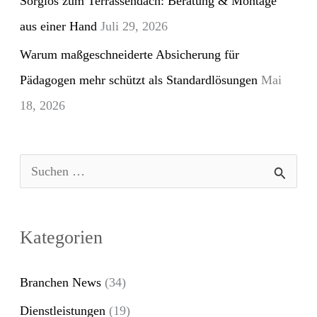
Sorglos zum Terrassendach: Beratung & Montage
aus einer Hand
Juli 29, 2026
Warum maßgeschneiderte Absicherung für
Pädagogen mehr schützt als Standardlösungen
Mai
18, 2026
S
u
c
Kategorien
h
e
Branchen News
(34)
n
Dienstleistungen
(19)