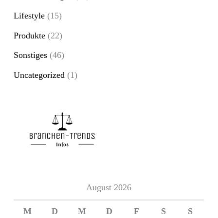
n
Lifestyle
(15)
a
Produkte
(22)
c
Sonstiges
(46)
h
Uncategorized
(1)
:
August 2026
M
D
M
D
F
S
S