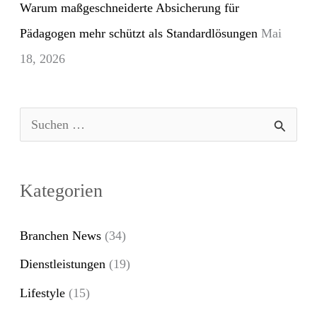
Warum maßgeschneiderte Absicherung für
Pädagogen mehr schützt als Standardlösungen
Mai
18, 2026
S
u
c
Kategorien
h
e
Branchen News
(34)
n
Dienstleistungen
(19)
n
Lifestyle
(15)
a