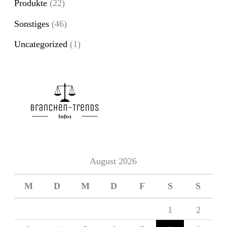
Produkte
(22)
c
Sonstiges
(46)
h
Uncategorized
(1)
:
August 2026
M
D
M
D
F
S
S
1
2