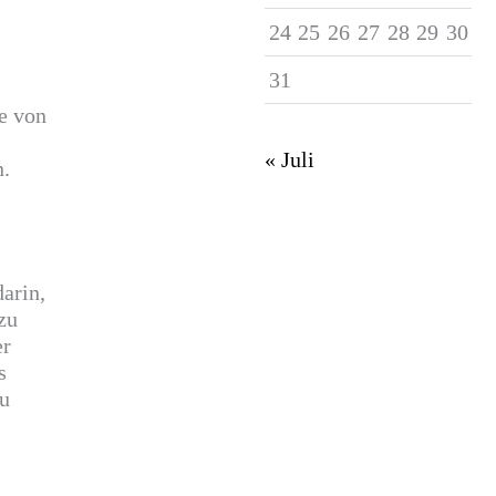
24
25
26
27
28
29
30
31
e von
« Juli
n.
arin,
zu
er
s
zu