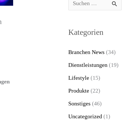
S
u
n
c
Kategorien
h
e
Branchen News
(34)
n
Dienstleistungen
(19)
n
Lifestyle
(15)
ngen
a
Produkte
(22)
c
Sonstiges
(46)
h
Uncategorized
(1)
: