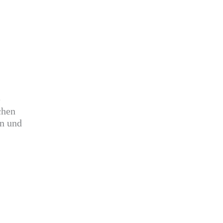
e
chen
en und