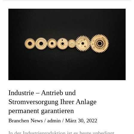
Industrie
–
Antrieb
und
Stromversorgung
Ihrer
Anlage
permanent
garantieren
Industrie – Antrieb und
Stromversorgung Ihrer Anlage
permanent garantieren
Branchen News
/
admin
/
März 30, 2022
In der Industrieproduktion ist es heute unbedingt