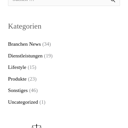
S
u
c
Kategorien
h
e
Branchen News
(34)
n
Dienstleistungen
(19)
n
Lifestyle
(15)
a
Produkte
(23)
c
Sonstiges
(46)
h
Uncategorized
(1)
: