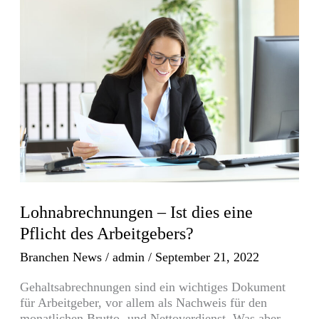
Lohnabrechnungen
–
Ist
dies
eine
Pflicht
des
Arbeitgebers?
Lohnabrechnungen – Ist dies eine
Pflicht des Arbeitgebers?
Branchen News
/
admin
/
September 21, 2022
Gehaltsabrechnungen sind ein wichtiges Dokument
für Arbeitgeber, vor allem als Nachweis für den
monatlichen Brutto- und Nettoverdienst. Was aber,