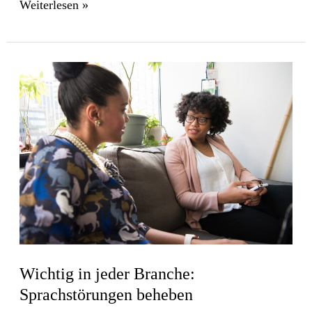
Weiterlesen »
Wichtig
in
jeder
Branche:
Sprachstörungen
beheben
Wichtig in jeder Branche:
Sprachstörungen beheben