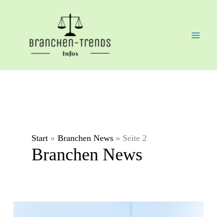
Zum
Inhalt
springen
Start
Branchen News
Seite 2
Branchen News
Innerdeutsche
und