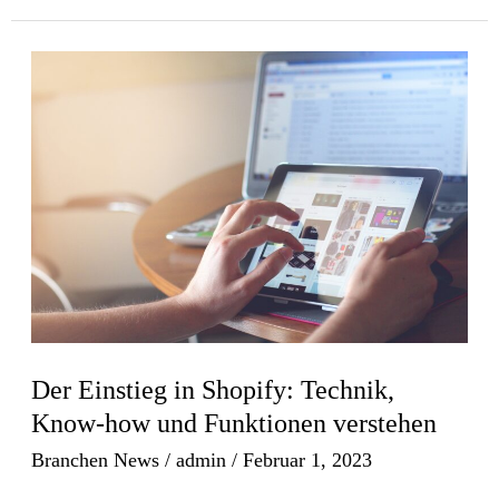
Der
Einstieg
in
Shopify:
Technik,
Know-
how
und
Funktionen
verstehen
Der Einstieg in Shopify: Technik,
Know-how und Funktionen verstehen
Branchen News
/
admin
/
Februar 1, 2023