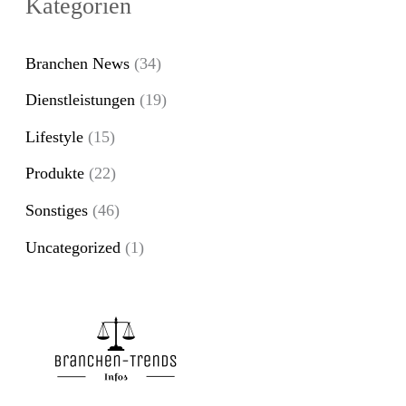
Kategorien
h
e
Branchen News
(34)
n
Dienstleistungen
(19)
n
Lifestyle
(15)
a
Produkte
(22)
c
Sonstiges
(46)
h
Uncategorized
(1)
: